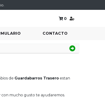
io.
0
RMULARIO
CONTACTO
mbios de
Guardabarros Trasero
estan
 y con mucho gusto te ayudaremos.