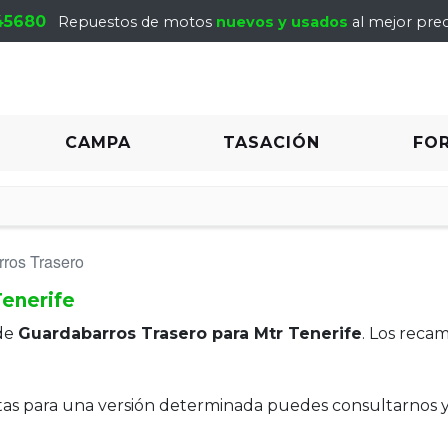
45680
Repuestos de motos
nuevos y usados
al mejor prec
CAMPA
TASACIÓN
FO
ros Trasero
Tenerife
de
Guardabarros Trasero para Mtr Tenerife
. Los reca
itas para una versión determinada puedes consultarnos