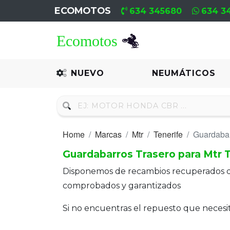
ECOMOTOS
634 345680
634 3
Home
Recambio
NUEVO
NEUMÁTICOS
Nuevo
Neumáticos
Home
Marcas
Mtr
Tenerife
Guardabar
Campa
Guardabarros Trasero para Mtr 
Motores
Disponemos de recambios recuperados 
Nuevos
comprobados y garantizados
Motores
Si no encuentras el repuesto que neces
Usados