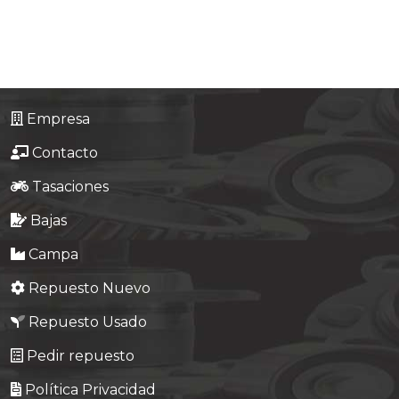
Tasaciones
Formulario
Empresa
Empresa
Contacto
Contacto
Tasaciones
Bajas
Campa
Repuesto Nuevo
Repuesto Usado
Pedir repuesto
Política Privacidad