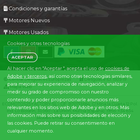
Condiciones y garantías
Motores Nuevos
Motores Usados
Cookies y otras tecnologías
ACEPTAR
Al hacer clic en "Aceptar ", acepta el uso de
cookies de
Adobe y terceros
, así como otras tecnologías similares,
Central Desguaces Europiezas
Desguace ID. 1505-19
para mejorar su experiencia de navegación, analizar y
Mapa Web
medir su grado de compromiso con nuestro
contenido y poder proporcionarle anuncios más
ECOMOTOS25 FACTORY SL - CIF: B70713664. C/ Mina la Cuarta,12 Pol.
relevantes en los sitios web de Adobe y en otros. Más
Ind. Lo Bolarín, 30360 - La Union, Murcia (España). Tlfno. +34 634
información más sobre sus posibilidades de elección y
345680 email: info@ecomotos.es
las cookies. Puede retirar su consentimiento en
cualquier momento.