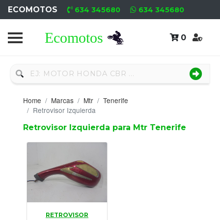
ECOMOTOS
634 345680
634 345680
0
Home
Recambio
Nuevo
Home
Marcas
Mtr
Tenerife
Neumáticos
Retrovisor Izquierda
Retrovisor Izquierda para Mtr Tenerife
Campa
Motores
Nuevos
Motores
Usados
RETROVISOR