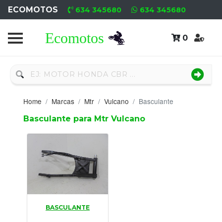
ECOMOTOS
634 345680
634 345680
0
Home
Recambio
Nuevo
Home
Marcas
Mtr
Vulcano
Basculante
Neumáticos
Basculante para Mtr Vulcano
Campa
Motores
Nuevos
Motores
BASCULANTE
Usados