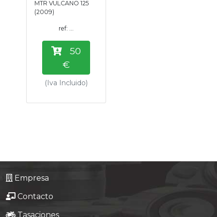
MTR VULCANO 125
Tasaciones
(2009)
ref: ...
Formulario
50
Empresa
€
(Iva Incluido)
Contacto
Empresa
Contacto
Tasaciones