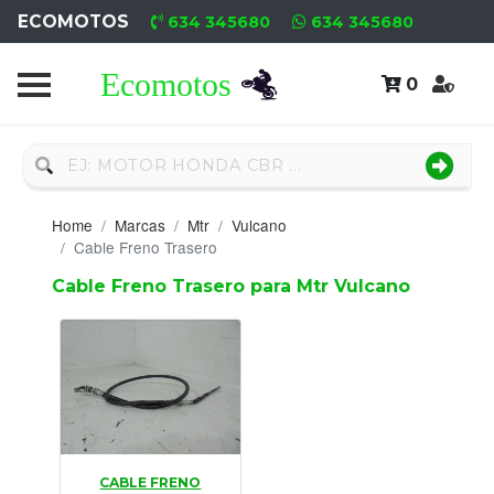
ECOMOTOS
634 345680
634 345680
0
Home
Recambio
Nuevo
Home
Marcas
Mtr
Vulcano
Neumáticos
Cable Freno Trasero
Cable Freno Trasero para Mtr Vulcano
Campa
Motores
Nuevos
Motores
Usados
CABLE FRENO