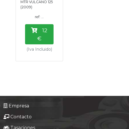
MTR VULCANO 125
Tasaciones
(2009)
ref: ...
Formulario
12
Empresa
€
(Iva Incluido)
Contacto
Empresa
Contacto
Tasaciones