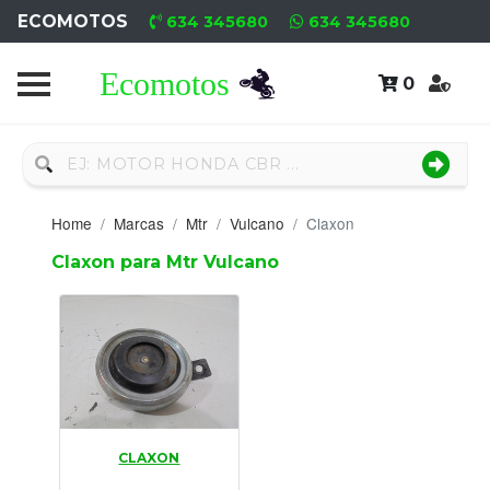
ECOMOTOS
634 345680
634 345680
0
Home
Recambio
Nuevo
Home
Marcas
Mtr
Vulcano
Claxon
Neumáticos
Claxon para Mtr Vulcano
Campa
Motores
Nuevos
Motores
CLAXON
Usados