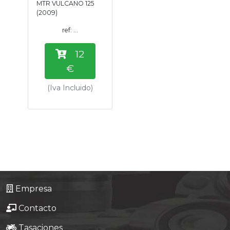
MTR VULCANO 125
Tasaciones
(2009)
ref: ...
Formulario
12
Empresa
€
(Iva Incluido)
Contacto
Empresa
Contacto
Tasaciones