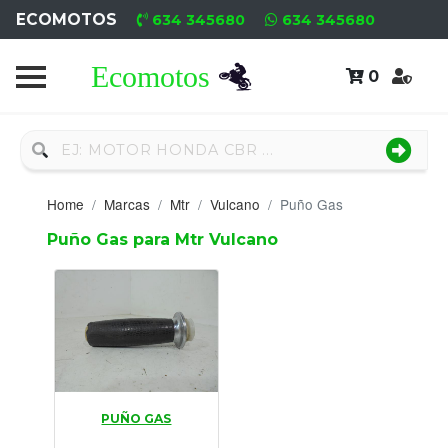
ECOMOTOS
634 345680
634 345680
0
Home
Recambio
Nuevo
Home
Marcas
Mtr
Vulcano
Puño Gas
Neumáticos
Puño Gas para Mtr Vulcano
Campa
Motores
Nuevos
Motores
PUÑO GAS
Usados