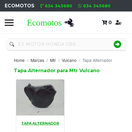
ECOMOTOS
634 345680
634 345680
0
Home
Recambio
Nuevo
Home
Marcas
Mtr
Vulcano
Tapa Alternador
Neumáticos
Tapa Alternador para Mtr Vulcano
Campa
Motores
Nuevos
Motores
TAPA ALTERNADOR
Usados