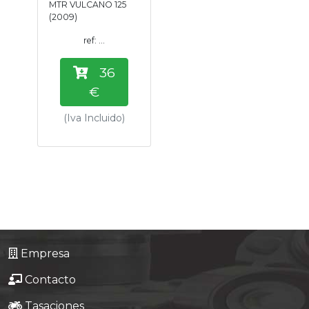
MTR VULCANO 125
Tasaciones
(2009)
ref: ...
Formulario
36
Empresa
€
(Iva Incluido)
Contacto
Empresa
Contacto
Tasaciones