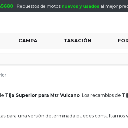
45680
Repuestos de motos
nuevos y usados
al mejor prec
CAMPA
TASACIÓN
FO
ior
de
Tija Superior para Mtr Vulcano
. Los recambios de
Ti
itas para una versión determinada puedes consultarnos