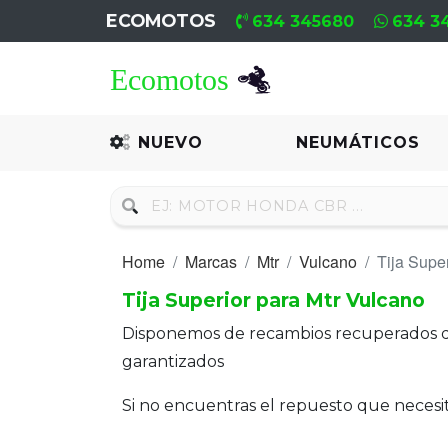
ECOMOTOS
634 345680
634 3
Home
Recambio
NUEVO
NEUMÁTICOS
Nuevo
Neumáticos
Home
Marcas
Mtr
Vulcano
Tija Super
Campa
Tija Superior para Mtr Vulcano
Motores
Disponemos de recambios recuperados 
Nuevos
garantizados
Motores
Si no encuentras el repuesto que neces
Usados