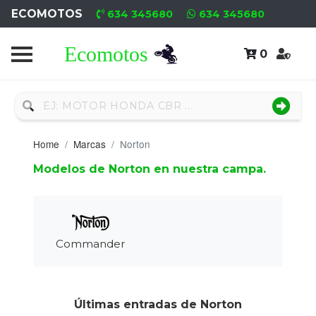
ECOMOTOS
634 345680
634 345680
0
Home
Recambio
Nuevo
Home
Marcas
Norton
Neumáticos
Modelos de Norton en nuestra campa.
Campa
Motores
Nuevos
Commander
Motores
Usados
Últimas entradas de Norton