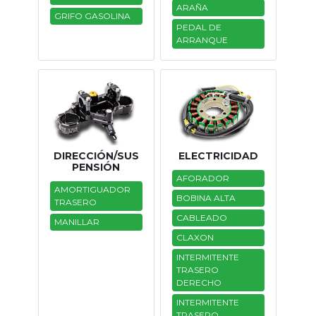
ARAÑA
GRIFO GASOLINA
Tasaciones
PEDAL DE
ARRANQUE
Formulario
Empresa
Contacto
DIRECCIÓN/SUS
ELECTRICIDAD
PENSIÓN
AFORADOR
AMORTIGUADOR
BOBINA ALTA
TRASERO
CABLEADO
MANILLAR
CLAXON
INTERMITENTE
TRASERO
DERECHO
INTERMITENTE
TRASERO