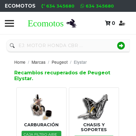
ECOMOTOS
634 345680
634 345680
0
Home
Recambio
Nuevo
Home
Marcas
Peugeot
Elystar
Neumáticos
Recambios recuperados de Peugeot
Elystar.
Campa
Motores
Nuevos
Motores
CARBURACIÓN
CHASIS Y
Usados
SOPORTES
CAJA FILTRO AIRE