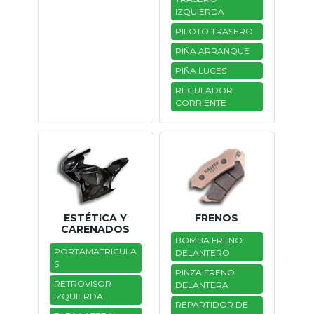
IZQUIERDA
PILOTO TRASERO
PIÑA ARRANQUE
PIÑA LUCES
REGULADOR
CORRIENTE
ESTÉTICA Y
FRENOS
CARENADOS
BOMBA FRENO
PORTAMATRICULA
DELANTERO
S
PINZA FRENO
RETROVISOR
DELANTERA
IZQUIERDA
REPARTIDOR DE