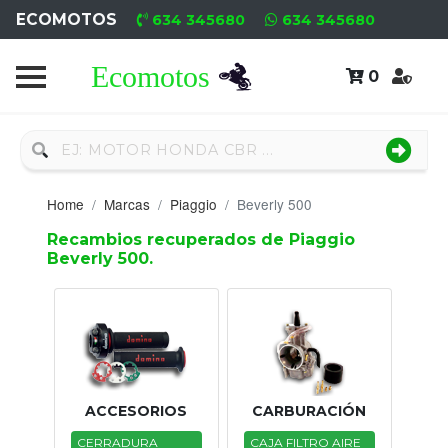
ECOMOTOS
634 345680
634 345680
0
Home
Recambio
Nuevo
Home
Marcas
Piaggio
Beverly 500
Neumáticos
Recambios recuperados de Piaggio
Beverly 500.
Campa
Motores
Nuevos
Motores
ACCESORIOS
CARBURACIÓN
Usados
CERRADURA
CAJA FILTRO AIRE