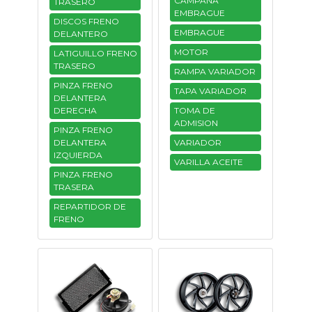
CAMPANA
TRASERO
EMBRAGUE
DISCOS FRENO
EMBRAGUE
DELANTERO
MOTOR
LATIGUILLO FRENO
TRASERO
RAMPA VARIADOR
PINZA FRENO
TAPA VARIADOR
DELANTERA
DERECHA
TOMA DE
ADMISION
PINZA FRENO
DELANTERA
VARIADOR
IZQUIERDA
VARILLA ACEITE
PINZA FRENO
TRASERA
REPARTIDOR DE
FRENO