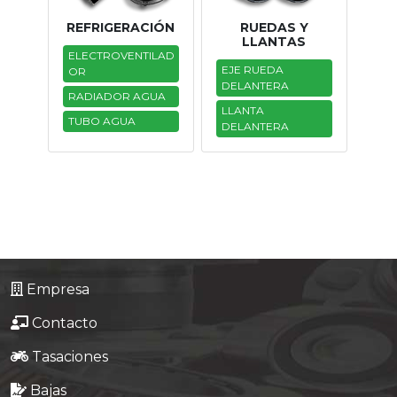
REFRIGERACIÓN
RUEDAS Y
LLANTAS
ELECTROVENTILAD
EJE RUEDA
OR
DELANTERA
RADIADOR AGUA
LLANTA
TUBO AGUA
DELANTERA
Empresa
Contacto
Tasaciones
Bajas