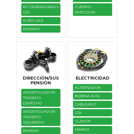
KIT CERRADURAS Y
CUERPO
Tasaciones
CDI
INYECCION
PUÑO GAS
Formulario
REENVIO
Empresa
Contacto
DIRECCIÓN/SUS
ELECTRICIDAD
PENSIÓN
ALTERNADOR
AMORTIGUADOR
BOBINA ALTA
TRASERO
DERECHO
CABLEADO
AMORTIGUADOR
CDI
TRASERO
CLAXON
IZQUIERDO
MANDO
BARRAS