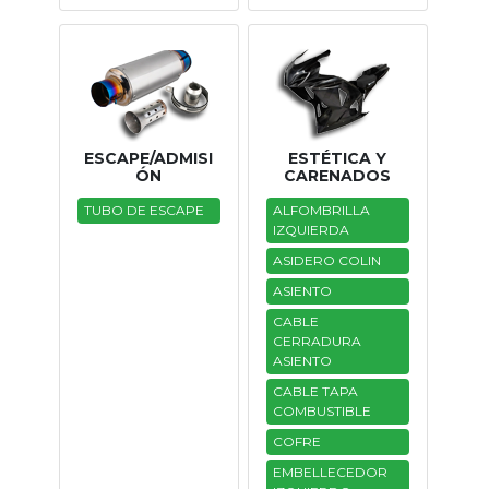
ESCAPE/ADMISI
ESTÉTICA Y
ÓN
CARENADOS
TUBO DE ESCAPE
ALFOMBRILLA
IZQUIERDA
ASIDERO COLIN
ASIENTO
CABLE
CERRADURA
ASIENTO
CABLE TAPA
COMBUSTIBLE
COFRE
EMBELLECEDOR