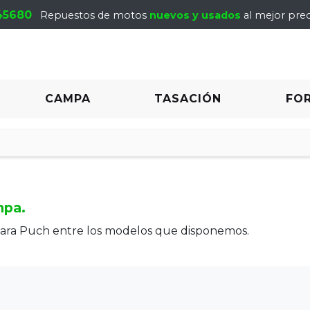
45680
Repuestos de motos
nuevos y usados
al mejor prec
CAMPA
TASACIÓN
FO
mpa.
para Puch entre los modelos que disponemos.