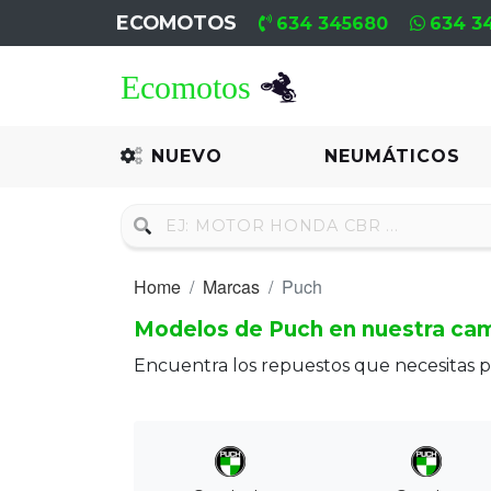
ECOMOTOS
634 345680
634 3
Home
Recambio
NUEVO
NEUMÁTICOS
Nuevo
Neumáticos
Home
Marcas
Puch
Campa
Modelos de Puch en nuestra ca
Motores
Encuentra los repuestos que necesitas 
Nuevos
Motores
Usados