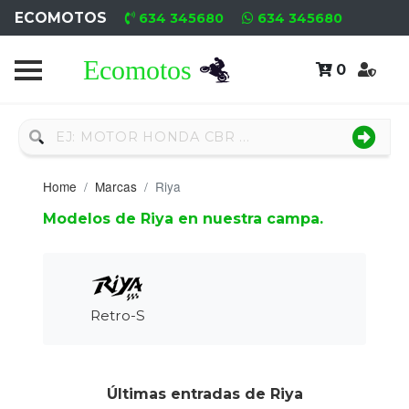
ECOMOTOS
634 345680
634 345680
0
Home
Recambio
Nuevo
Home
Marcas
Riya
Neumáticos
Modelos de Riya en nuestra campa.
Campa
Motores
Nuevos
Retro-S
Motores
Usados
Últimas entradas de Riya