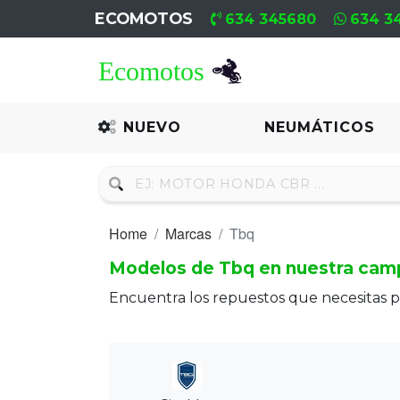
ECOMOTOS
634 345680
634 3
Home
Recambio
NUEVO
NEUMÁTICOS
Nuevo
Neumáticos
Home
Marcas
Tbq
Campa
Modelos de Tbq en nuestra cam
Motores
Encuentra los repuestos que necesitas 
Nuevos
Motores
Usados