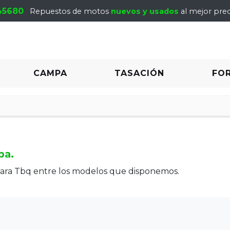
45680
Repuestos de motos
nuevos y usados
al mejor prec
CAMPA
TASACIÓN
FO
pa.
para Tbq entre los modelos que disponemos.