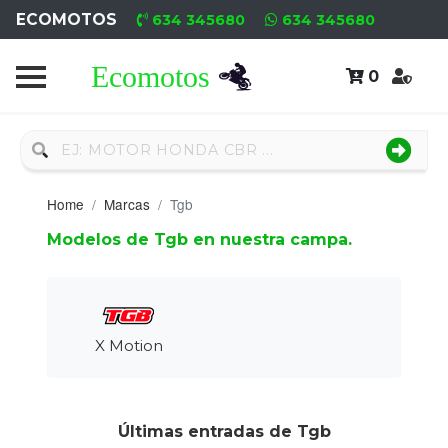
ECOMOTOS
634 345680
634 345680
0
Home
Recambio
Nuevo
Home
Marcas
Tgb
Neumáticos
Modelos de Tgb en nuestra campa.
Campa
Motores
Nuevos
X Motion
Motores
Usados
Últimas entradas de Tgb