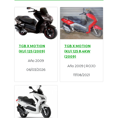
Tasaciones
Formulario
Empresa
Contacto
TGB X MOTION
TGB X MOTION
(KU) 125 (2009)
(KU) 125 8,4KW
(2009)
Año 2009
Año 2009 | ROJO
06/03/2026
17/08/2021