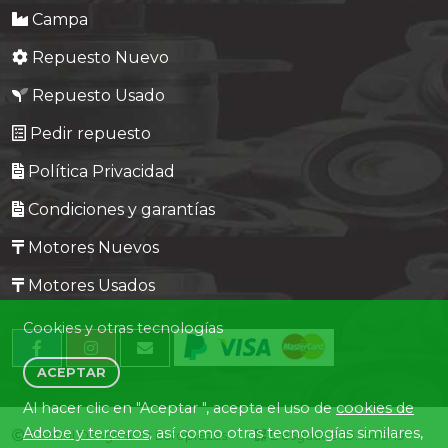
Campa
Repuesto Nuevo
Repuesto Usado
Pedir repuesto
Política Privacidad
Condiciones y garantías
Motores Nuevos
Motores Usados
Cookies y otras tecnologías
ACEPTAR
Al hacer clic en "Aceptar ", acepta el uso de
cookies de
Adobe y terceros
, así como otras tecnologías similares,
Central Desguaces Europiezas
Desguace ID. 1505-19