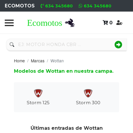
ECOMOTOS
634 345680
634 345680
0
Home
Recambio
Nuevo
Home
Marcas
Wottan
Neumáticos
Modelos de Wottan en nuestra campa.
Campa
Motores
Nuevos
Storm 125
Storm 300
Motores
Usados
Últimas entradas de Wottan