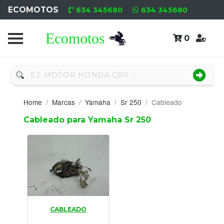
ECOMOTOS
634 345680
634 345680
0
Home
Recambio
Nuevo
Home
Marcas
Yamaha
Sr 250
Cableado
Neumáticos
Cableado para Yamaha Sr 250
Campa
Motores
Nuevos
Motores
CABLEADO
Usados