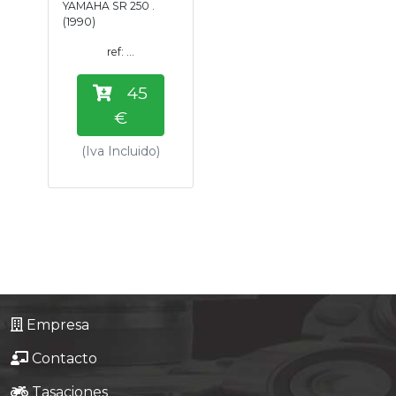
YAMAHA SR 250 .
Tasaciones
(1990)
ref: ...
Formulario
45
Empresa
€
(Iva Incluido)
Contacto
Empresa
Contacto
Tasaciones