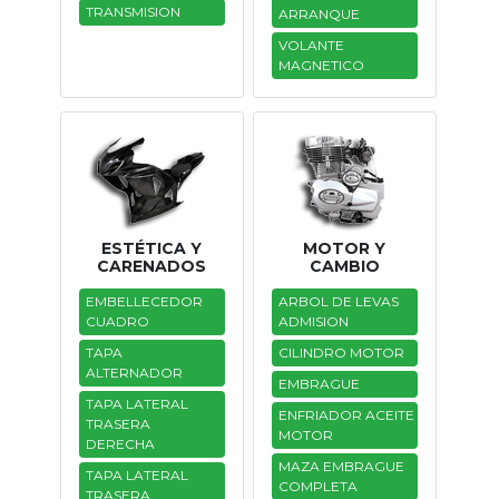
TRANSMISION
ARRANQUE
Tasaciones
VOLANTE
MAGNETICO
Formulario
Empresa
Contacto
ESTÉTICA Y
MOTOR Y
CARENADOS
CAMBIO
EMBELLECEDOR
ARBOL DE LEVAS
CUADRO
ADMISION
TAPA
CILINDRO MOTOR
ALTERNADOR
EMBRAGUE
TAPA LATERAL
ENFRIADOR ACEITE
TRASERA
MOTOR
DERECHA
MAZA EMBRAGUE
TAPA LATERAL
COMPLETA
TRASERA