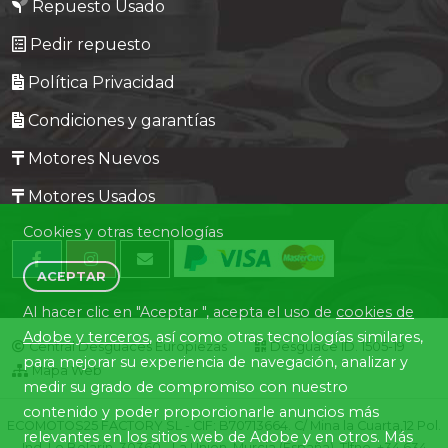
Repuesto Usado
Pedir repuesto
Política Privacidad
Condiciones y garantías
Motores Nuevos
Motores Usados
Cookies y otras tecnologías
ACEPTAR
Al hacer clic en "Aceptar ", acepta el uso de
cookies de
Adobe y terceros
, así como otras tecnologías similares,
Central Desguaces Europiezas
Desguace ID. 1505-19
para mejorar su experiencia de navegación, analizar y
Mapa Web
medir su grado de compromiso con nuestro
contenido y poder proporcionarle anuncios más
ECOMOTOS25 FACTORY SL - CIF: B70713664. C/ Mina la Cuarta,12 Pol.
relevantes en los sitios web de Adobe y en otros. Más
Ind. Lo Bolarín, 30360 - La Union, Murcia (España). Tlfno. +34 634