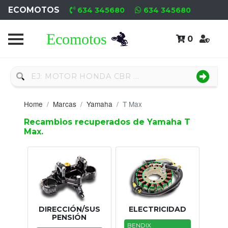
ECOMOTOS
634 345680
634 345680
0
Home
Recambio
Nuevo
Home
Marcas
Yamaha
T Max
Neumáticos
Recambios recuperados de Yamaha T
Max.
Campa
Motores
Nuevos
Motores
DIRECCIÓN/SUS
ELECTRICIDAD
Usados
PENSIÓN
BENDIX