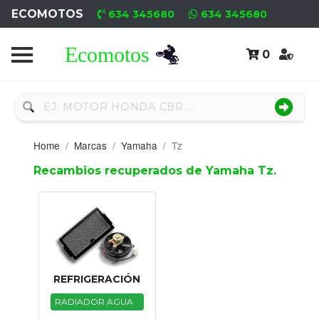
ECOMOTOS
634 345680
634 345680
0
Home
Recambio
Nuevo
Home
Marcas
Yamaha
Tz
Neumáticos
Recambios recuperados de Yamaha Tz.
Campa
Motores
Nuevos
Motores
REFRIGERACIÓN
Usados
RADIADOR AGUA