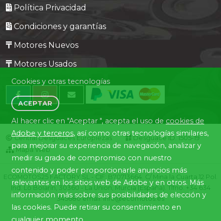
Política Privacidad
Condiciones y garantías
Motores Nuevos
Motores Usados
Cookies y otras tecnologías
ACEPTAR
Al hacer clic en "Aceptar ", acepta el uso de
cookies de
Adobe y terceros
, así como otras tecnologías similares,
Central Desguaces Europiezas
Desguace ID. 1505-19
para mejorar su experiencia de navegación, analizar y
Mapa Web
medir su grado de compromiso con nuestro
contenido y poder proporcionarle anuncios más
ECOMOTOS25 FACTORY SL - CIF: B70713664. C/ Mina la Cuarta,12 Pol.
relevantes en los sitios web de Adobe y en otros. Más
Ind. Lo Bolarín, 30360 - La Union, Murcia (España). Tlfno. +34 634
información más sobre sus posibilidades de elección y
345680 email: info@ecomotos.es
las cookies. Puede retirar su consentimiento en
cualquier momento.