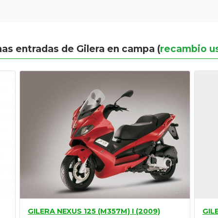
mas entradas de Gilera en campa (
recambio u
GILERA NEXUS 125 (M357M) I (2009)
GIL