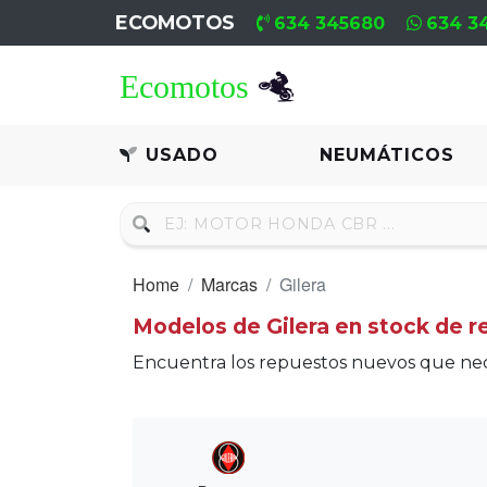
ECOMOTOS
634 345680
634 3
Home
Recambio
USADO
NEUMÁTICOS
Usado
Neumáticos
Home
Marcas
Gilera
Campa
Modelos de Gilera en stock de 
Motores
Encuentra los repuestos nuevos que nece
Nuevos
Motores
Usados