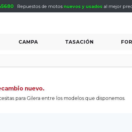
45680
Repuestos de motos
nuevos y usados
al mejor prec
CAMPA
TASACIÓN
FO
recambio nuevo.
sitas para Gilera entre los modelos que disponemos.