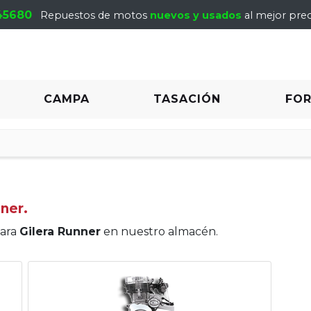
45680
Repuestos de motos
nuevos y usados
al mejor prec
CAMPA
TASACIÓN
FO
ner.
para
Gilera Runner
en nuestro almacén.