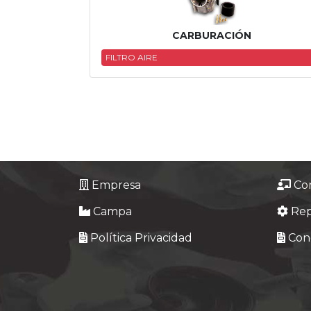
Tasaciones
CARBURACIÓN
Formulario
FILTRO AIRE
Empresa
Contacto
Empresa
Co
Campa
Re
Política Privacidad
Cond