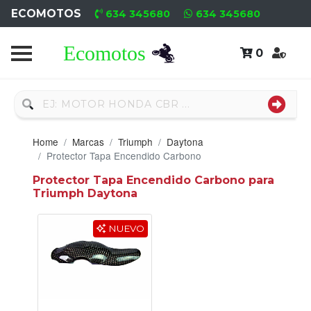
ECOMOTOS
634 345680
634 345680
0
Home
Recambio
Usado
Home
Marcas
Triumph
Daytona
Neumáticos
Protector Tapa Encendido Carbono
Protector Tapa Encendido Carbono para
Campa
Triumph Daytona
Motores
NUEVO
Nuevos
Motores
Usados