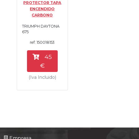
PROTECTOR TAPA
Tasaciones
ENCENDIDO
CARBONO
Formulario
TRIUMPH DAYTONA
675
Empresa
ref: 150018153
Contacto
45
€
(Iva Incluido)
Empresa