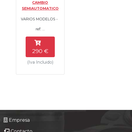
CAMBIO
Tasaciones
SEMIAUTOMATICO
VARIOS MODELOS -
Formulario
ref: ...
Empresa
290 €
Contacto
(Iva Incluido)
Empresa
Contacto