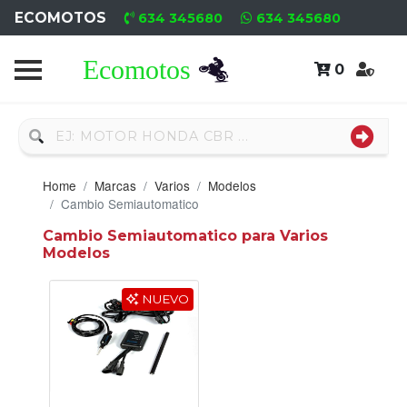
ECOMOTOS
634 345680
634 345680
0
Home
Recambio
Usado
Home
Marcas
Varios
Modelos
Neumáticos
Cambio Semiautomatico
Cambio Semiautomatico para Varios
Campa
Modelos
Motores
NUEVO
Nuevos
Motores
Usados