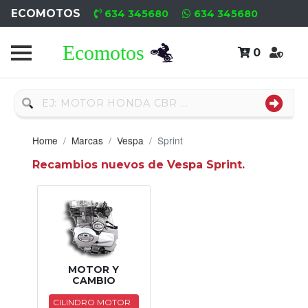
ECOMOTOS
634 345680
634 345680
0
Home
Recambio
Usado
Home
Marcas
Vespa
Sprint
Neumáticos
Recambios nuevos de Vespa Sprint.
Campa
Motores
Nuevos
Motores
MOTOR Y
CAMBIO
Usados
CILINDRO MOTOR