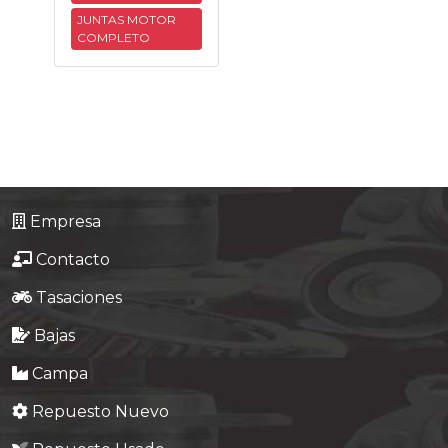
JUNTAS MOTOR
Tasaciones
COMPLETO
Formulario
Empresa
Contacto
Empresa
Contacto
Tasaciones
Bajas
Campa
Repuesto Nuevo