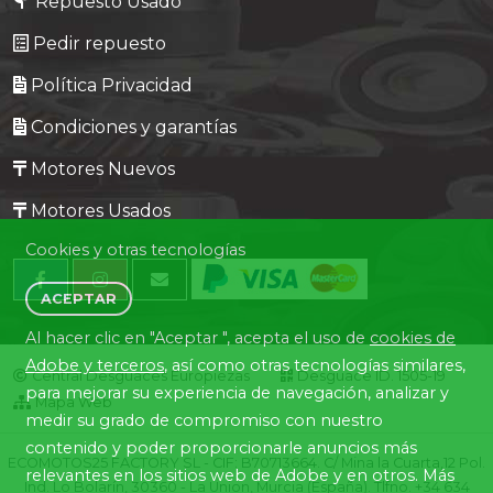
Repuesto Usado
Pedir repuesto
Política Privacidad
Condiciones y garantías
Motores Nuevos
Motores Usados
Cookies y otras tecnologías
ACEPTAR
Al hacer clic en "Aceptar ", acepta el uso de
cookies de
Adobe y terceros
, así como otras tecnologías similares,
Central Desguaces Europiezas
Desguace ID. 1505-19
para mejorar su experiencia de navegación, analizar y
Mapa Web
medir su grado de compromiso con nuestro
contenido y poder proporcionarle anuncios más
ECOMOTOS25 FACTORY SL - CIF: B70713664. C/ Mina la Cuarta,12 Pol.
relevantes en los sitios web de Adobe y en otros. Más
Ind. Lo Bolarín, 30360 - La Union, Murcia (España). Tlfno. +34 634