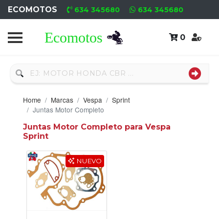
ECOMOTOS
634 345680
634 345680
0
Home
Recambio
Usado
Home
Marcas
Vespa
Sprint
Neumáticos
Juntas Motor Completo
Juntas Motor Completo para Vespa
Campa
Sprint
Motores
NUEVO
Nuevos
Motores
Usados