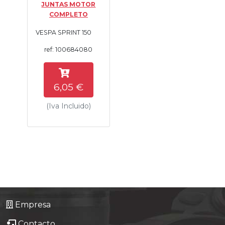
JUNTAS MOTOR
Tasaciones
COMPLETO
VESPA SPRINT 150
Formulario
ref: 100684080
Empresa
6,05 €
Contacto
(Iva Incluido)
Empresa
Contacto