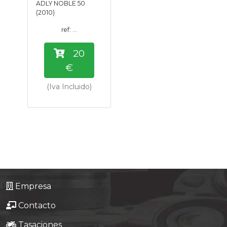
ADLY NOBLE 50
Tasaciones
(2010)
ref: ...
Formulario
20
Empresa
€
(Iva Incluido)
Contacto
Empresa
Contacto
Tasaciones