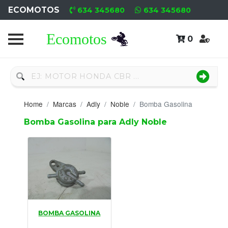
ECOMOTOS
634 345680
634 345680
0
Home
Recambio
Nuevo
Home
Marcas
Adly
Noble
Bomba Gasolina
Neumáticos
Bomba Gasolina para Adly Noble
Campa
Motores
Nuevos
Motores
BOMBA GASOLINA
Usados