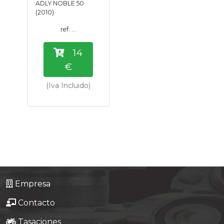
ADLY NOBLE 50
Tasaciones
(2010)
ref: ...
Formulario
14
Empresa
€
(Iva Incluido)
Contacto
Empresa
Contacto
Tasaciones