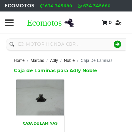
ECOMOTOS
634 345680
634 345680
0
Home
Recambio
Nuevo
Home
Marcas
Adly
Noble
Caja De Laminas
Neumáticos
Caja de Laminas para Adly Noble
Campa
Motores
Nuevos
Motores
CAJA DE LAMINAS
Usados