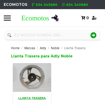
ECOMOTOS
634 345680
634 345680
0
Home
Recambio
Nuevo
Home
Marcas
Adly
Noble
Llanta Trasera
Neumáticos
Llanta Trasera para Adly Noble
Campa
Motores
Nuevos
Motores
LLANTA TRASERA
Usados