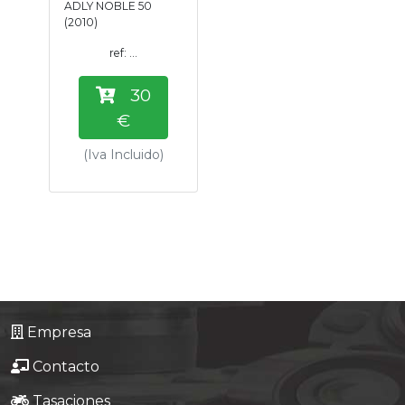
ADLY NOBLE 50
Tasaciones
(2010)
ref: ...
Formulario
30
Empresa
€
(Iva Incluido)
Contacto
Empresa
Contacto
Tasaciones