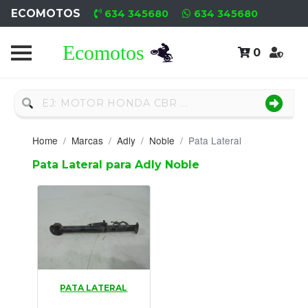
ECOMOTOS
634 345680
634 345680
0
Home
Recambio
Nuevo
Home
Marcas
Adly
Noble
Pata Lateral
Neumáticos
Pata Lateral para Adly Noble
Campa
Motores
Nuevos
Motores
PATA LATERAL
Usados