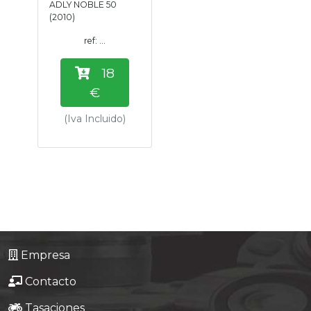
ADLY NOBLE 50
Tasaciones
(2010)
ref: ...
Formulario
18
Empresa
€
(Iva Incluido)
Contacto
Empresa
Contacto
Tasaciones