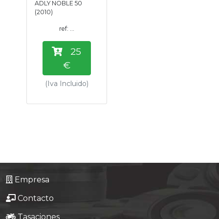
ADLY NOBLE 50
Tasaciones
(2010)
ref: ...
Formulario
25
Empresa
€
(Iva Incluido)
Contacto
Empresa
Contacto
Tasaciones