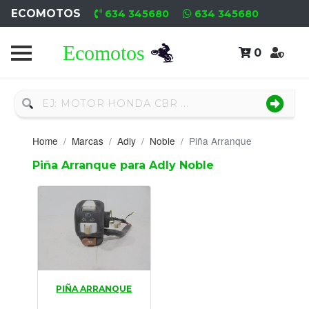
ECOMOTOS
634 345680
634 345680
0
Home
Recambio
Nuevo
Home
Marcas
Adly
Noble
Piña Arranque
Neumáticos
Piña Arranque para Adly Noble
Campa
Motores
Nuevos
Motores
PIÑA ARRANQUE
Usados