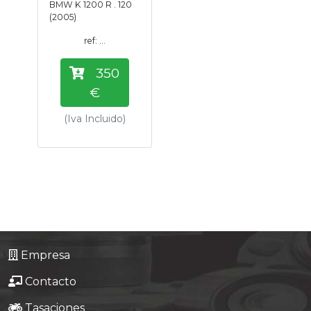
BMW K 1200 R . 120
Tasaciones
(2005)
ref: ...
Formulario
350
Empresa
€
(Iva Incluido)
Contacto
Empresa
Contacto
Tasaciones