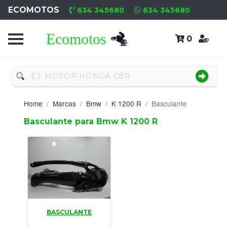
ECOMOTOS
634 345680
634 345680
0
Home
Recambio
Nuevo
Home
Marcas
Bmw
K 1200 R
Basculante
Neumáticos
Basculante para Bmw K 1200 R
Campa
Motores
Nuevos
Motores
BASCULANTE
Usados