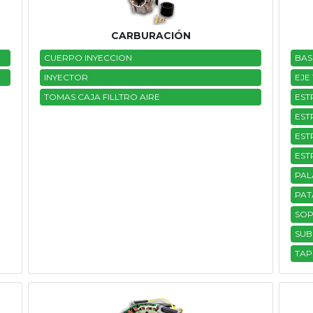
CARBURACIÓN
CUERPO INYECCION
BAS
INYECTOR
EJE 
TOMAS CAJA FILLTRO AIRE
EST
EST
EST
EST
PAL
PAT
SO
SUB
TAP