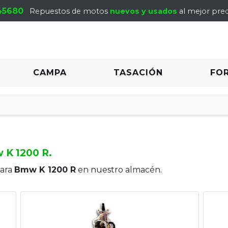
45680
Repuestos de motos
nuevos y usados
al mejor prec
CAMPA
TASACIÓN
FO
 K 1200 R.
para
Bmw K 1200 R
en nuestro almacén.