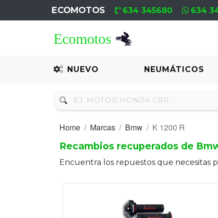
ECOMOTOS
634 345680
634 3
Home
Recambio
NUEVO
NEUMÁTICOS
Nuevo
Neumáticos
Home
Marcas
Bmw
K 1200 R
Campa
Recambios recuperados de Bmw
Motores
Encuentra los repuestos que necesitas 
Nuevos
Motores
Usados