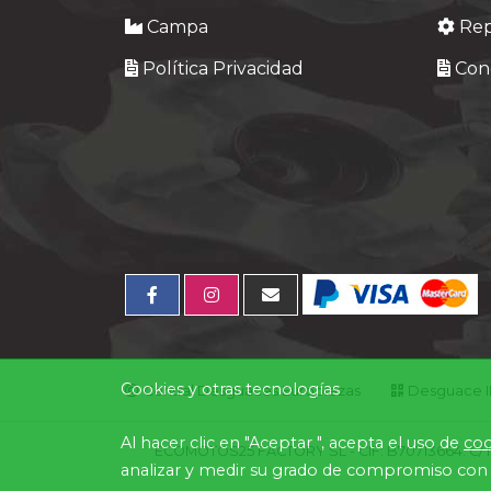
Campa
Re
Política Privacidad
Cond
Cookies y otras tecnologías
Central Desguaces Europiezas
Desguace ID
Al hacer clic en "Aceptar ", acepta el uso de
coo
ECOMOTOS25 FACTORY SL - CIF: B70713664. C/ Mina
analizar y medir su grado de compromiso con 