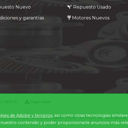
puesto Nuevo
Repuesto Usado
iciones y garantías
Motores Nuevos
. 1505-19
Mapa Web
kies de Adobe y terceros
, así como otras tecnologías similar
 la Cuarta,12 Pol. Ind. Lo Bolarín, 30360 - La Union, Murcia (España
nuestro contenido y poder proporcionarle anuncios más relev