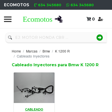
ECOMOTOS
634 345680
634 345680
0
Home
Recambio
Nuevo
Home
Marcas
Bmw
K 1200 R
Neumáticos
Cableado Inyectores
Cableado Inyectores para Bmw K 1200 R
Campa
Motores
Nuevos
Motores
Usados
CABLEADO