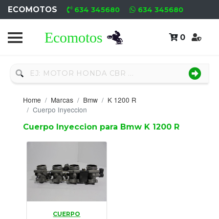
ECOMOTOS
634 345680
634 345680
0
Home
Recambio
Nuevo
Home
Marcas
Bmw
K 1200 R
Neumáticos
Cuerpo Inyeccion
Cuerpo Inyeccion para Bmw K 1200 R
Campa
Motores
Nuevos
Motores
Usados
CUERPO