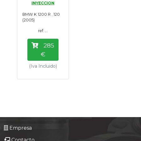
INYECCION
Tasaciones
BMW K 1200 R . 120
(2005)
Formulario
ref: ...
Empresa
285
€
Contacto
(Iva Incluido)
Empresa
Contacto