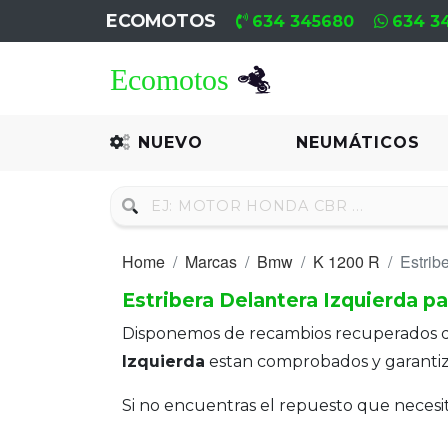
ECOMOTOS
634 345680
634 3
Home
Recambio
NUEVO
NEUMÁTICOS
Nuevo
Neumáticos
Home
Marcas
Bmw
K 1200 R
Estrib
Campa
Estribera Delantera Izquierda p
Motores
Disponemos de recambios recuperados 
Nuevos
Izquierda
estan comprobados y garanti
Motores
Si no encuentras el repuesto que neces
Usados