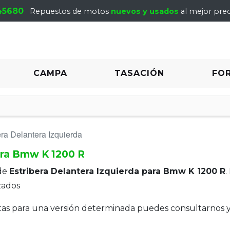
45680
Repuestos de motos
nuevos y usados
al mejor prec
CAMPA
TASACIÓN
FO
era Delantera Izquierda
ara Bmw K 1200 R
de
Estribera Delantera Izquierda para Bmw K 1200 R
.
zados
itas para una versión determinada puedes consultarnos