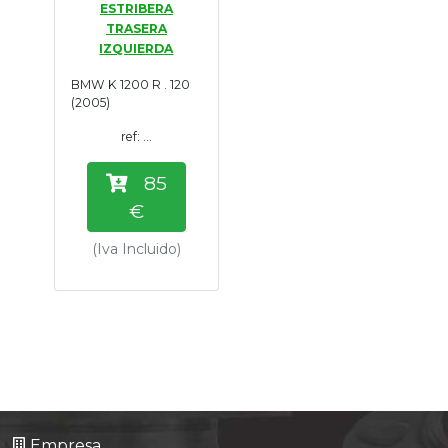
ESTRIBERA
Tasaciones
TRASERA
IZQUIERDA
Formulario
BMW K 1200 R . 120
(2005)
Empresa
ref: ...
Contacto
85
€
(Iva Incluido)
Empresa