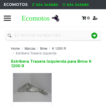
ECOMOTOS
634 345680
634 345680
0
Home
Recambio
Nuevo
Home
Marcas
Bmw
K 1200 R
Neumáticos
Estribera Trasera Izquierda
Estribera Trasera Izquierda para Bmw K
Campa
1200 R
Motores
Nuevos
Motores
Usados