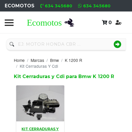
ECOMOTOS
634 345680
634 345680
0
Home
Recambio
Nuevo
Home
Marcas
Bmw
K 1200 R
Neumáticos
Kit Cerraduras Y Cdi
Kit Cerraduras y Cdi para Bmw K 1200 R
Campa
Motores
Nuevos
Motores
Usados
KIT CERRADURAS Y