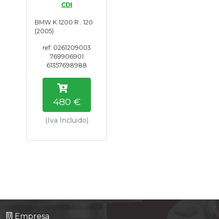
CDI
Tasaciones
BMW K 1200 R . 120
(2005)
Formulario
ref: 0261209003
769906901
Empresa
61357698988
Contacto
480 €
(Iva Incluido)
Empresa