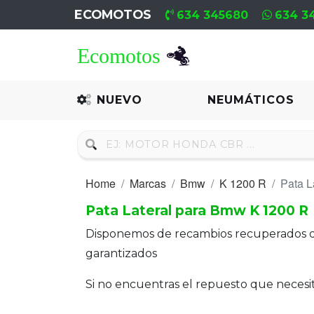
ECOMOTOS
634 345680
634 3
Home
Recambio
NUEVO
NEUMÁTICOS
Nuevo
Neumáticos
Home
Marcas
Bmw
K 1200 R
Pata L
Campa
Pata Lateral para Bmw K 1200 R
Motores
Disponemos de recambios recuperados 
Nuevos
garantizados
Motores
Si no encuentras el repuesto que neces
Usados