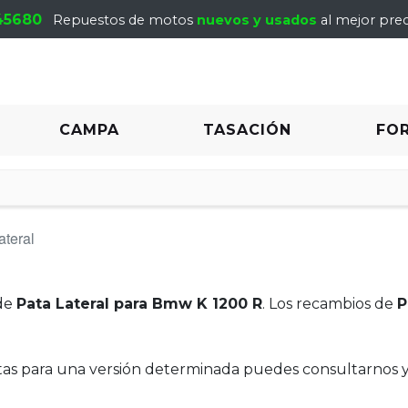
45680
Repuestos de motos
nuevos y usados
al mejor prec
CAMPA
TASACIÓN
FO
ateral
de
Pata Lateral para Bmw K 1200 R
. Los recambios de
P
itas para una versión determinada puedes consultarnos