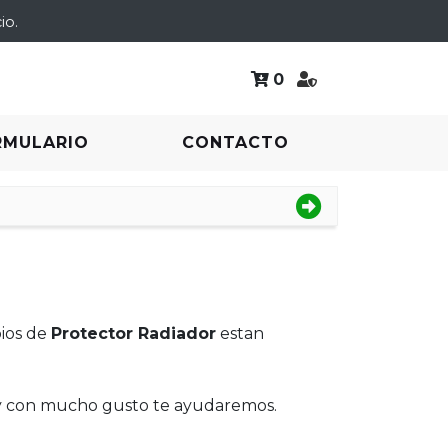
io.
0
RMULARIO
CONTACTO
bios de
Protector Radiador
estan
 y con mucho gusto te ayudaremos.