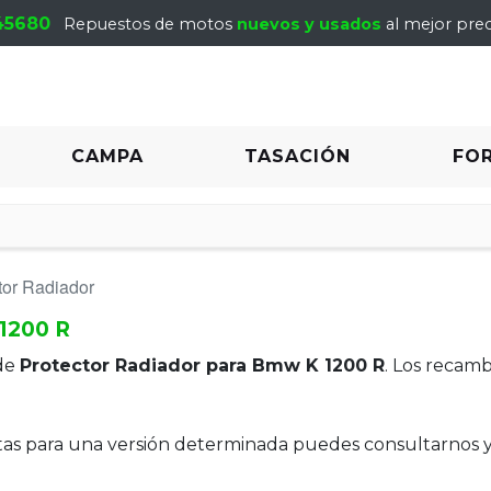
45680
Repuestos de motos
nuevos y usados
al mejor prec
CAMPA
TASACIÓN
FO
tor Radiador
1200 R
de
Protector Radiador para Bmw K 1200 R
. Los recam
itas para una versión determinada puedes consultarnos