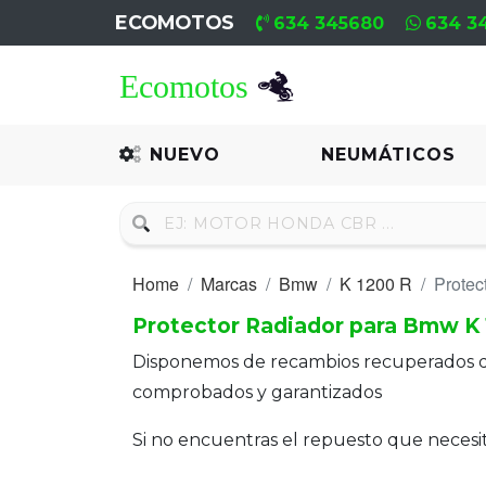
ECOMOTOS
634 345680
634 3
Home
Recambio
NUEVO
NEUMÁTICOS
Nuevo
Neumáticos
Home
Marcas
Bmw
K 1200 R
Protec
Campa
Protector Radiador para Bmw K 
Motores
Disponemos de recambios recuperados 
Nuevos
comprobados y garantizados
Motores
Si no encuentras el repuesto que neces
Usados