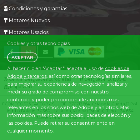
Condiciones y garantías
Motores Nuevos
Motores Usados
Cookies y otras tecnologías
ACEPTAR
Al hacer clic en "Aceptar ", acepta el uso de
cookies de
Adobe y terceros
, así como otras tecnologías similares,
Central Desguaces Europiezas
Desguace ID. 1505-19
para mejorar su experiencia de navegación, analizar y
Mapa Web
medir su grado de compromiso con nuestro
contenido y poder proporcionarle anuncios más
ECOMOTOS25 FACTORY SL - CIF: B70713664. C/ Mina la Cuarta,12 Pol.
relevantes en los sitios web de Adobe y en otros. Más
Ind. Lo Bolarín, 30360 - La Union, Murcia (España). Tlfno. +34 634
información más sobre sus posibilidades de elección y
345680 email: info@ecomotos.es
las cookies. Puede retirar su consentimiento en
cualquier momento.