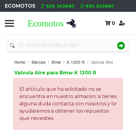
ECOMOTOS
634 345680
634 345680
0
Home
Recambio
Nuevo
Home
Marcas
Bmw
K 1200 R
Valvula Aire
Neumáticos
Valvula Aire para Bmw K 1200 R
Campa
El artículo que ha solicitado no se
Motores
encuentra en nuestro almacén; si tienes
alguna duda contacta con nosotros y te
Nuevos
ayudaremos a obtener los repuestos
que necesites.
Motores
Usados