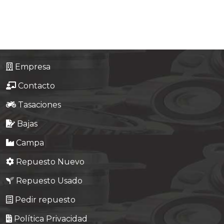
Tasaciones
Formulario
Empresa
Empresa
Contacto
Contacto
Tasaciones
Bajas
Campa
Repuesto Nuevo
Repuesto Usado
Pedir repuesto
Política Privacidad