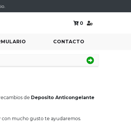
io.
0
RMULARIO
CONTACTO
 recambios de
Deposito Anticongelante
 y con mucho gusto te ayudaremos.