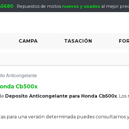
45680
Repuestos de motos
nuevos y usados
al mejor prec
CAMPA
TASACIÓN
FO
to Anticongelante
Honda Cb500x
de
Deposito Anticongelante para Honda Cb500x
. Los
itas para una versión determinada puedes consultarnos