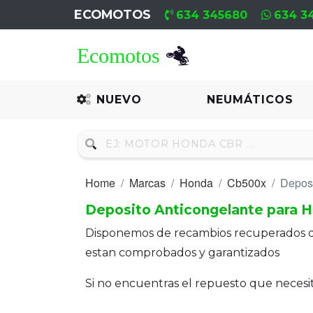
ECOMOTOS
634 345680
634 3
Home
Recambio
NUEVO
NEUMÁTICOS
Nuevo
Neumáticos
Home
Marcas
Honda
Cb500x
Deposi
Campa
Deposito Anticongelante para 
Motores
Disponemos de recambios recuperados 
Nuevos
estan comprobados y garantizados
Motores
Si no encuentras el repuesto que neces
Usados