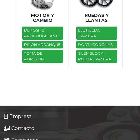
MOTOR Y
RUEDAS Y
CAMBIO
LLANTAS
DEPOSITO
EJE RUEDA
ANTICONGELANTE
TRASERA
PIÑON ARRANQUE
PORTACORONAS
TOMA DE
SILEMBLOCK
ADMISION
RUEDA TRASERA
Empresa
Contacto