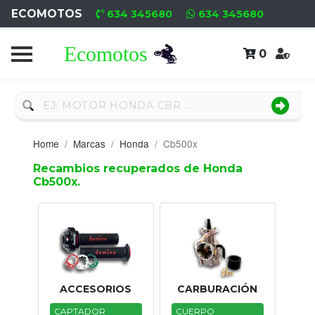
ECOMOTOS
634 345680
634 345680
0
Home
Recambio
Nuevo
Home
Marcas
Honda
Cb500x
Neumáticos
Recambios recuperados de Honda
Cb500x.
Campa
Motores
Nuevos
Motores
ACCESORIOS
CARBURACIÓN
Usados
CAPTADOR
CUERPO