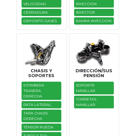
VELOCIDAD
INYECCION
Tasaciones
CERRADURA
INYECTOR
DEPOSITO GASES
RAMPA INYECCION
Formulario
Empresa
Contacto
CHASIS Y
DIRECCIÓN/SUS
SOPORTES
PENSIÓN
ESTRIBERA
SOPORTE
TRASERA
MANILLAR
DERECHA
TORRETAS
PATA LATERAL
MANILLAR
TAPA CHASIS
DERECHA
TENSOR RUEDA
TUERCA TIJA