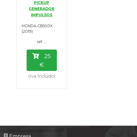
PICKUP
Tasaciones
GENERADOR
IMPULSOS
Formulario
HONDA CB500X .
(2019)
Empresa
ref: ...
Contacto
25
€
(Iva Incluido)
Empresa