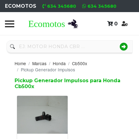
ECOMOTOS
634 345680
634 345680
0
Home
Recambio
Nuevo
Home
Marcas
Honda
Cb500x
Neumáticos
Pickup Generador Impulsos
Pickup Generador Impulsos para Honda
Campa
Cb500x
Motores
Nuevos
Motores
Usados