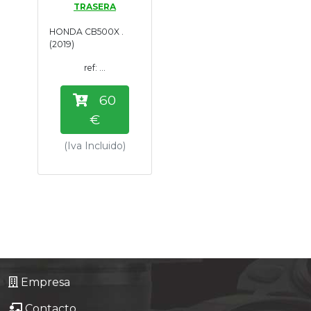
TRASERA
Tasaciones
HONDA CB500X .
(2019)
Formulario
ref: ...
Empresa
60
€
Contacto
(Iva Incluido)
Empresa
Contacto