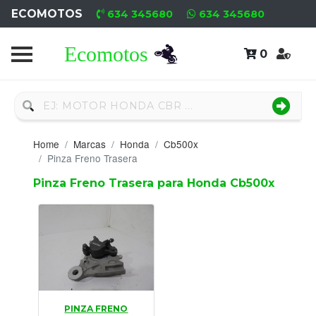
ECOMOTOS
634 345680
634 345680
0
Home
Recambio
Nuevo
Home
Marcas
Honda
Cb500x
Neumáticos
Pinza Freno Trasera
Pinza Freno Trasera para Honda Cb500x
Campa
Motores
Nuevos
Motores
Usados
PINZA FRENO