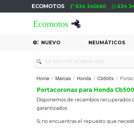
ECOMOTOS
634 345680
634 3
Home
Recambio
NUEVO
NEUMÁTICOS
Nuevo
Neumáticos
Home
Marcas
Honda
Cb500x
Porta
Campa
Portacoronas para Honda Cb50
Motores
Disponemos de recambios recuperados 
Nuevos
garantizados
Motores
Si no encuentras el repuesto que neces
Usados