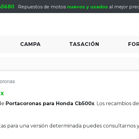
45680
Repuestos de motos
nuevos y usados
al mejor prec
CAMPA
TASACIÓN
FO
coronas
0x
de
Portacoronas para Honda Cb500x
. Los recambios d
itas para una versión determinada puedes consultarnos