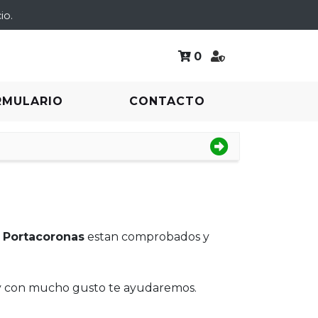
io.
0
RMULARIO
CONTACTO
e
Portacoronas
estan comprobados y
 y con mucho gusto te ayudaremos.