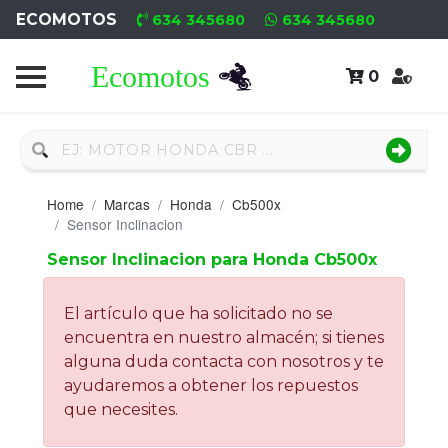
ECOMOTOS
634 345680
634 345680
0
Home
Recambio
Nuevo
Home
Marcas
Honda
Cb500x
Neumáticos
Sensor Inclinacion
Sensor Inclinacion para Honda Cb500x
Campa
Motores
El artículo que ha solicitado no se
encuentra en nuestro almacén; si tienes
Nuevos
alguna duda contacta con nosotros y te
ayudaremos a obtener los repuestos
Motores
que necesites.
Usados