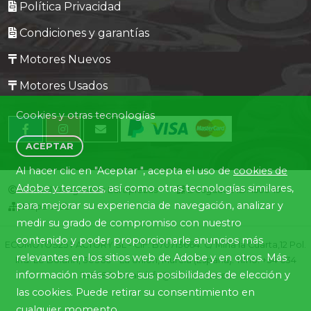
Política Privacidad
Condiciones y garantías
Motores Nuevos
Motores Usados
Cookies y otras tecnologías
ACEPTAR
Al hacer clic en "Aceptar ", acepta el uso de
cookies de
Adobe y terceros
, así como otras tecnologías similares,
Central Desguaces Europiezas
Desguace ID. 1505-19
para mejorar su experiencia de navegación, analizar y
Mapa Web
medir su grado de compromiso con nuestro
contenido y poder proporcionarle anuncios más
ECOMOTOS25 FACTORY SL - CIF: B70713664. C/ Mina la Cuarta,12 Pol.
relevantes en los sitios web de Adobe y en otros. Más
Ind. Lo Bolarín, 30360 - La Union, Murcia (España). Tlfno. +34 634
información más sobre sus posibilidades de elección y
345680 email: info@ecomotos.es
las cookies. Puede retirar su consentimiento en
cualquier momento.