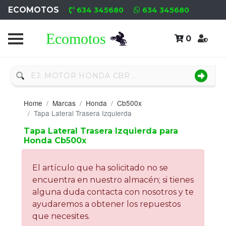
ECOMOTOS
634 345680
634 345680
0
Home
Recambio
Nuevo
Home
Marcas
Honda
Cb500x
Neumáticos
Tapa Lateral Trasera Izquierda
Tapa Lateral Trasera Izquierda para
Campa
Honda Cb500x
Motores
El artículo que ha solicitado no se
Nuevos
encuentra en nuestro almacén; si tienes
alguna duda contacta con nosotros y te
Motores
ayudaremos a obtener los repuestos
Usados
que necesites.