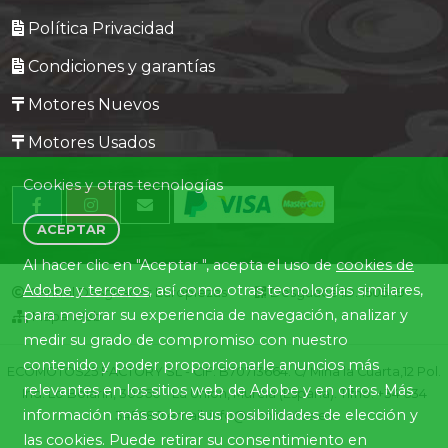
Política Privacidad
Condiciones y garantías
Motores Nuevos
Motores Usados
Cookies y otras tecnologías
ACEPTAR
Al hacer clic en "Aceptar ", acepta el uso de
cookies de
Adobe y terceros
, así como otras tecnologías similares,
Central Desguaces Europiezas
Desguace ID. 1505-19
para mejorar su experiencia de navegación, analizar y
Mapa Web
medir su grado de compromiso con nuestro
contenido y poder proporcionarle anuncios más
ECOMOTOS25 FACTORY SL - CIF: B70713664. C/ Mina la Cuarta,12 Pol.
relevantes en los sitios web de Adobe y en otros. Más
Ind. Lo Bolarín, 30360 - La Union, Murcia (España). Tlfno. +34 634
información más sobre sus posibilidades de elección y
345680 email: info@ecomotos.es
las cookies. Puede retirar su consentimiento en