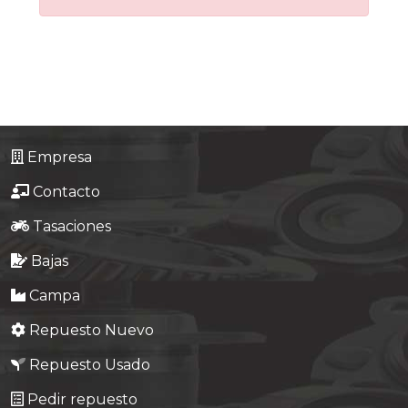
Tasaciones
Formulario
Empresa
Contacto
Empresa
Contacto
Tasaciones
Bajas
Campa
Repuesto Nuevo
Repuesto Usado
Pedir repuesto