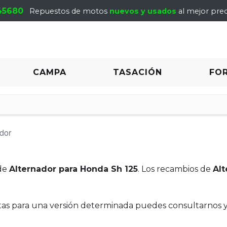
45680
Repuestos de motos
nuevos y usados
al mejor prec
CAMPA
TASACIÓN
FO
dor
de
Alternador para Honda Sh 125
. Los recambios de
Alt
itas para una versión determinada puedes consultarnos