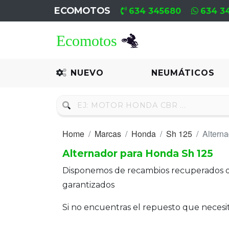
ECOMOTOS
634 345680
634 3
Home
Recambio
NUEVO
NEUMÁTICOS
Nuevo
Neumáticos
Home
Marcas
Honda
Sh 125
Alterna
Campa
Alternador para Honda Sh 125
Motores
Disponemos de recambios recuperados 
Nuevos
garantizados
Motores
Si no encuentras el repuesto que neces
Usados