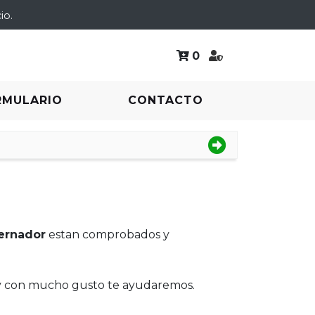
io.
0
RMULARIO
CONTACTO
ernador
estan comprobados y
 y con mucho gusto te ayudaremos.