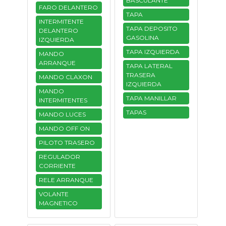
BASCULANTE
FARO DELANTERO
TAPA
INTERMITENTE
TAPA DEPOSITO
DELANTERO
GASOLINA
IZQUIERDA
TAPA IZQUIERDA
MANDO
ARRANQUE
TAPA LATERAL
TRASERA
MANDO CLAXON
IZQUIERDA
MANDO
TAPA MANILLAR
INTERMITENTES
TAPAS
MANDO LUCES
MANDO OFF ON
PILOTO TRASERO
REGULADOR
CORRIENTE
RELE ARRANQUE
VOLANTE
MAGNETICO