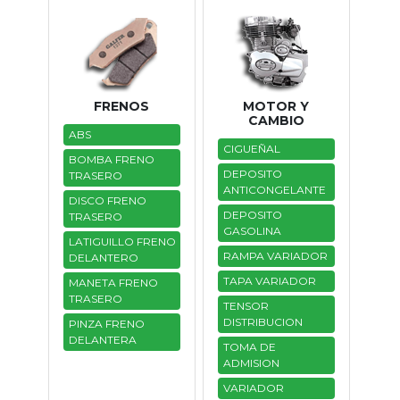
FRENOS
MOTOR Y
CAMBIO
ABS
CIGUEÑAL
BOMBA FRENO
DEPOSITO
TRASERO
ANTICONGELANTE
DISCO FRENO
DEPOSITO
TRASERO
GASOLINA
LATIGUILLO FRENO
RAMPA VARIADOR
DELANTERO
TAPA VARIADOR
MANETA FRENO
TRASERO
TENSOR
DISTRIBUCION
PINZA FRENO
DELANTERA
TOMA DE
ADMISION
VARIADOR