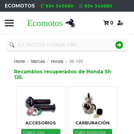
ECOMOTOS
634 345680
634 345680
0
Home
Recambio
Nuevo
Home
Marcas
Honda
Sh 125
Neumáticos
Recambios recuperados de Honda Sh
125.
Campa
Motores
Nuevos
Motores
ACCESORIOS
CARBURACIÓN
Usados
CABLE GAS
TUBO GASOLINA