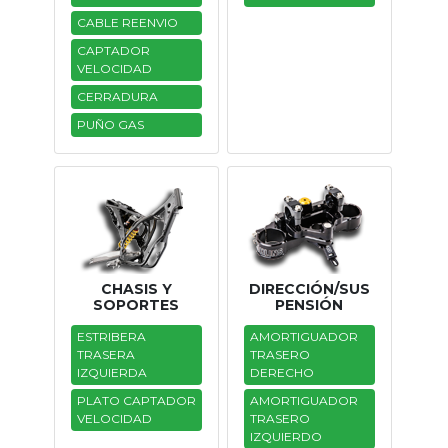
CABLE REENVIO
Tasaciones
CAPTADOR
VELOCIDAD
Formulario
CERRADURA
Empresa
PUÑO GAS
Contacto
CHASIS Y
DIRECCIÓN/SUS
SOPORTES
PENSIÓN
ESTRIBERA
AMORTIGUADOR
TRASERA
TRASERO
IZQUIERDA
DERECHO
PLATO CAPTADOR
AMORTIGUADOR
VELOCIDAD
TRASERO
IZQUIERDO