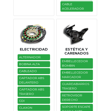
CABLE
ACELERADOR
ELECTRICIDAD
ESTÉTICA Y
CARENADOS
ALTERNADOR
EMBELLECEDOR
BOBINA ALTA
BOMBIN
CABLEADO
EMBELLECEDOR
MARCADOR
CAPTADOR ABS
DELANTERO
GUARDABARROS
TRASERO
CAPTADOR ABS
TRASERO
RETROVISOR
DERECHO
CDI
SOPORTE ESCAPE
CLAXON